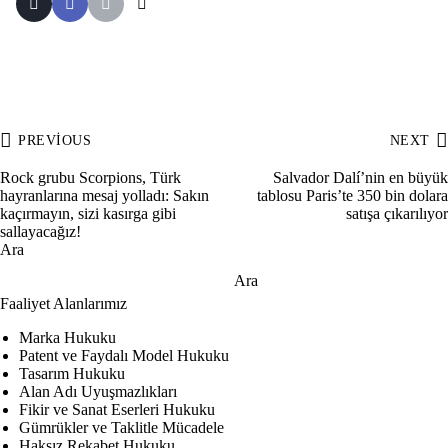
PREVIOUS
NEXT
Rock grubu Scorpions, Türk
Salvador Dalí’nin en büyük
hayranlarına mesaj yolladı: Sakın
tablosu Paris’te 350 bin dolara
kaçırmayın, sizi kasırga gibi
satışa çıkarılıyor
sallayacağız!
Ara
Ara
Faaliyet Alanlarımız
Marka Hukuku
Patent ve Faydalı Model Hukuku
Tasarım Hukuku
Alan Adı Uyuşmazlıkları
Fikir ve Sanat Eserleri Hukuku
Gümrükler ve Taklitle Mücadele
Haksız Rekabet Hukuku