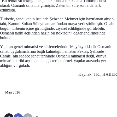
“Bu renkli sır tekniğinde çiniler aslında biraz daha Timurlu etkisi
olarak Osmanlı sanatına girmiştir. Zaten bir süre sonra da terk
edilmiştir.
Türbede, sandukanın üstünde Şehzade Mehmet için hazırlanan ahşap
taht, Kanuni Sultan Süleyman tarafından oraya yerleştirilmiştir. O taht
bugün türbenin içine girildiğinde, ziyaret edildiğinde görülebilir.
Osmanlı tarihi açısından hazin bir noktadır.” değerlendirmesinde
bulundu.
Yapının genel mimarisi ve süslemelerinde 16. yüzyıl klasik Osmanlı
sanatı uygulamalarına bağlı kalındığını anlatan Pektaş, Şehzade
Camisi’nin sadece sanat tarihinde Osmanlı mimarisi değil, dünya
mimarlık tarihi açısından da gösterilen örnek yapılar arasında yer
aldığını vurguladı.
Kaynak: TRT HABER
Mart 2026