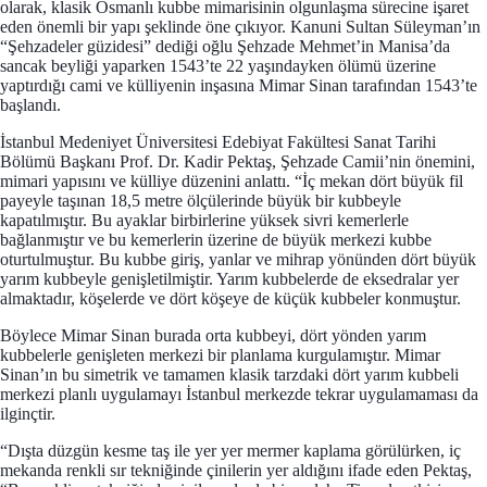
olarak, klasik Osmanlı kubbe mimarisinin olgunlaşma sürecine işaret
eden önemli bir yapı şeklinde öne çıkıyor. Kanuni Sultan Süleyman’ın
“Şehzadeler güzidesi” dediği oğlu Şehzade Mehmet’in Manisa’da
sancak beyliği yaparken 1543’te 22 yaşındayken ölümü üzerine
yaptırdığı cami ve külliyenin inşasına Mimar Sinan tarafından 1543’te
başlandı.
İstanbul Medeniyet Üniversitesi Edebiyat Fakültesi Sanat Tarihi
Bölümü Başkanı Prof. Dr. Kadir Pektaş, Şehzade Camii’nin önemini,
mimari yapısını ve külliye düzenini anlattı. “İç mekan dört büyük fil
payeyle taşınan 18,5 metre ölçülerinde büyük bir kubbeyle
kapatılmıştır. Bu ayaklar birbirlerine yüksek sivri kemerlerle
bağlanmıştır ve bu kemerlerin üzerine de büyük merkezi kubbe
oturtulmuştur. Bu kubbe giriş, yanlar ve mihrap yönünden dört büyük
yarım kubbeyle genişletilmiştir. Yarım kubbelerde de eksedralar yer
almaktadır, köşelerde ve dört köşeye de küçük kubbeler konmuştur.
Böylece Mimar Sinan burada orta kubbeyi, dört yönden yarım
kubbelerle genişleten merkezi bir planlama kurgulamıştır. Mimar
Sinan’ın bu simetrik ve tamamen klasik tarzdaki dört yarım kubbeli
merkezi planlı uygulamayı İstanbul merkezde tekrar uygulamaması da
ilginçtir.
“Dışta düzgün kesme taş ile yer yer mermer kaplama görülürken, iç
mekanda renkli sır tekniğinde çinilerin yer aldığını ifade eden Pektaş,